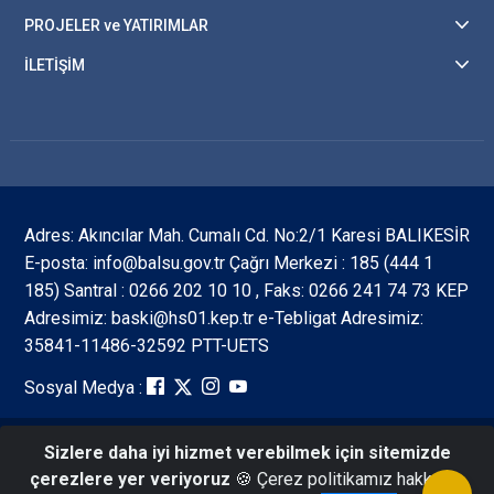
PROJELER ve YATIRIMLAR
İLETİŞİM
Adres: Akıncılar Mah. Cumalı Cd. No:2/1 Karesi BALIKESİR
E-posta: info@balsu.gov.tr Çağrı Merkezi : 185 (444 1
185) Santral : 0266 202 10 10 , Faks: 0266 241 74 73 KEP
Adresimiz: baski@hs01.kep.tr e-Tebligat Adresimiz:
35841-11486-32592 PTT-UETS
Sosyal Medya :
Sizlere daha iyi hizmet verebilmek için sitemizde
Tüm Hakları Saklıdır ©2026 Balıkesir Su ve Kanalizasyon
çerezlere yer veriyoruz
🍪 Çerez politikamız hakkında
İdaresi Genel Müdürlüğü