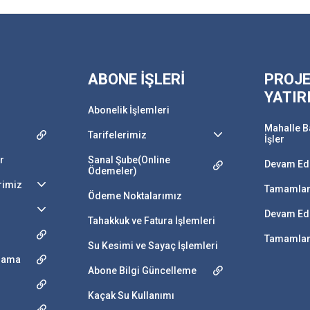
ABONE İŞLERİ
PROJE
YATIR
Abonelik İşlemleri
Mahalle B
Tarifelerimiz
İşler
r
Sanal Şube(Online
Devam Ede
Ödemeler)
rimiz
Tamamlan
Ödeme Noktalarımız
Devam Ede
Tahakkuk ve Fatura İşlemleri
Tamamlana
Su Kesimi ve Sayaç İşlemleri
ulama
Abone Bilgi Güncelleme
Kaçak Su Kullanımı