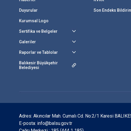
Duyurular
Son Endeks Bildir
Kurumsal Logo
Sertifika ve Belgeler
Galeriler
Raporlar ve Tablolar
Balıkesir Büyükşehir
Belediyesi
Adres: Akıncılar Mah. Cumalı Cd. No:2/1 Karesi BALIKE
E-posta: info@balsu.gov.tr
Çağrı Merkezi : 185 (444 1 185)