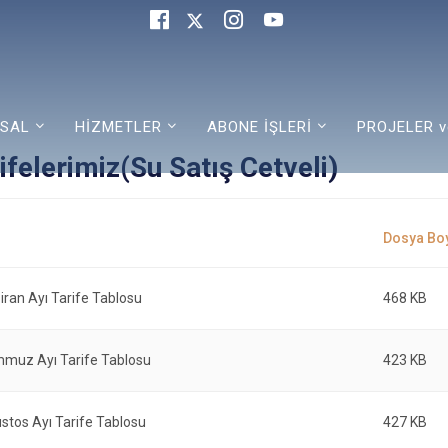
SAL
HİZMETLER
ABONE İŞLERİ
PROJELER v
ifelerimiz(Su Satış Cetveli)
ran Ayı Tarife Tablosu
468 KB
muz Ayı Tarife Tablosu
423 KB
stos Ayı Tarife Tablosu
427 KB