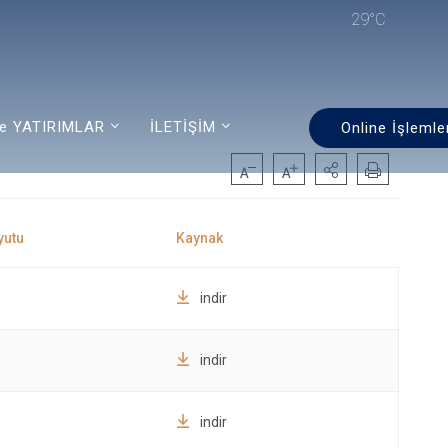
29°C
e YATIRIMLAR
İLETİŞİM
Online İşlemle
indir
indir
indir