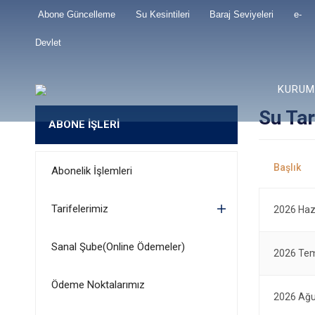
Abone Güncelleme
Su Kesintileri
Baraj Seviyeleri
e-
Devlet
KURUM
Su Tar
ABONE İŞLERİ
Abonelik İşlemleri
Tarifelerimiz
2026 Hazi
Sanal Şube(Online Ödemeler)
2026 Tem
Ödeme Noktalarımız
2026 Ağu