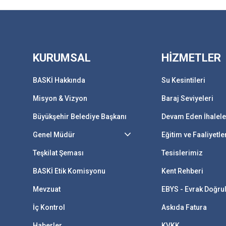
KURUMSAL
HİZMETLER
BASKİ Hakkında
Su Kesintileri
Misyon & Vizyon
Baraj Seviyeleri
Büyükşehir Belediye Başkanı
Devam Eden İhalele
Genel Müdür
Eğitim ve Faaliyetle
Teşkilat Şeması
Tesislerimiz
BASKİ Etik Komisyonu
Kent Rehberi
Mevzuat
EBYS - Evrak Doğr
İç Kontrol
Askıda Fatura
Haberler
KVKK