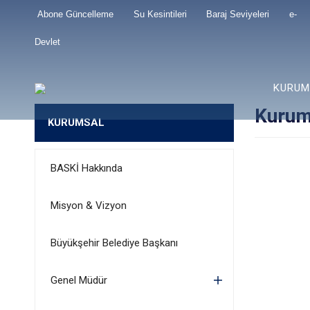
Abone Güncelleme
Su Kesintileri
Baraj Seviyeleri
e-
Devlet
KURUM
Kurum
KURUMSAL
BASKİ Hakkında
Misyon & Vizyon
Büyükşehir Belediye Başkanı
Genel Müdür