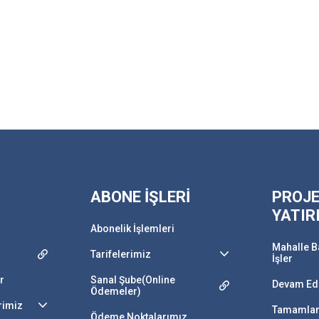
ABONE İŞLERİ
PROJE
YATIR
Abonelik İşlemleri
Mahalle B
Tarifelerimiz
İşler
r
Sanal Şube(Online
Devam Ede
Ödemeler)
rimiz
Tamamlan
Ödeme Noktalarımız