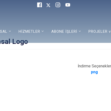
SAL
HİZMETLER
ABONE İŞLERİ
PROJELER v
sal Logo
İndirme Seçenekler
png