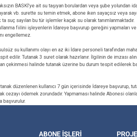
sızın BASKİ’ye ait su taşıyan borulardan veya şube yolundan ida
yarak vb. surette su temin etmek, abone iken sayaçsız veya saya
k ta suç sayılan bu tür işlemler kaçak su olarak tanımlanmaktadır.
llanma fiilini işleyenlerin İdareye başvurup gereğini yapmaları ve
nı engellemez.
ulsüz su kullanımı olayı en az iki İdare personeli tarafından mah
spit edilir. Tutanak 3 suret olarak hazırlanır. İlgilinin de imzası alı
n çekinmesi halinde tutanak üzerine bu durum tespit edilerek b
tanak düzenlenen kullanıcı 7 gün içerisinde İdareye başvurup, tutana
k cezayı ödemek zorundadır. Yapmaması halinde Abonesi olanların
a başvurulur.
ABONE İŞLERİ
PROJE