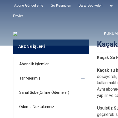
Abone Güncelleme
Su Kesintileri
Baraj Seviyeleri
e-
Devlet
KURUM
Kaçak
ABONE İŞLERİ
Kaçak Su 
Abonelik İşlemleri
Kaçak su k
döşeyerek, 
Tarifelerimiz
kullanmaktı
Aynı aboned
Sanal Şube(Online Ödemeler)
yapılır ve 
Ödeme Noktalarımız
Usulsüz Su
geçirerek s