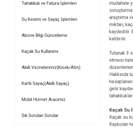
müdahale ya
Tahakkuk ve Fatura İşlemleri
soruşturma 
araştırma v
Su Kesimi ve Sayaç İşlemleri
miktarı, ka
kaydedilir. 
Abone Bilgi Güncelleme
kaldırılır.
Kaçak Su Kullanımı
Tutanak 3 su
etmesi hali
düzenlenen 
Akıllı Veznelerimiz(Kiosk/Atm)
Hakkında tu
hesaplanaca
Kartlı Sayaç(Akıllı Sayaç)
gelir kayded
tahakkuklar 
Mobil Hizmet Aracımız
Kaçak Su İ
Sık Sorulan Sorular
Kaçak su kul
Kaybolan he