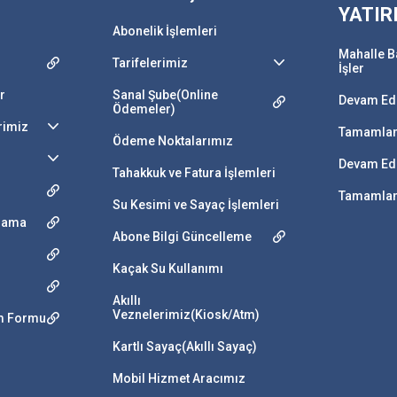
YATIR
Abonelik İşlemleri
Mahalle B
Tarifelerimiz
İşler
r
Sanal Şube(Online
Devam Ede
Ödemeler)
rimiz
Tamamlan
Ödeme Noktalarımız
Devam Ede
Tahakkuk ve Fatura İşlemleri
Tamamlana
Su Kesimi ve Sayaç İşlemleri
ulama
Abone Bilgi Güncelleme
Kaçak Su Kullanımı
Akıllı
Veznelerimiz(Kiosk/Atm)
im Formu
Kartlı Sayaç(Akıllı Sayaç)
Mobil Hizmet Aracımız