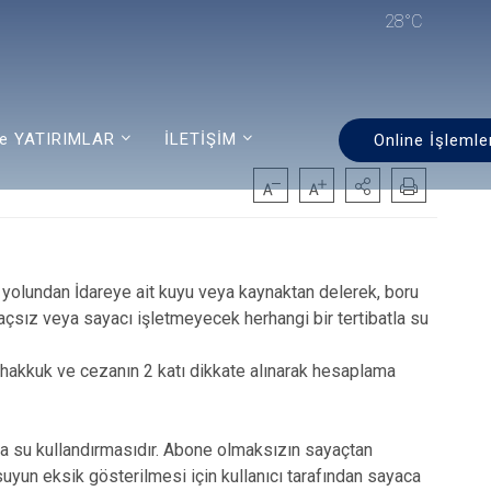
28°C
e YATIRIMLAR
İLETİŞİM
Online İşlemle
yolundan İdareye ait kuyu veya kaynaktan delerek, boru
çsız veya sayacı işletmeyecek herhangi bir tertibatla su
ahakkuk ve cezanın 2 katı dikkate alınarak hesaplama
a su kullandırmasıdır. Abone olmaksızın sayaçtan
 suyun eksik gösterilmesi için kullanıcı tarafından sayaca