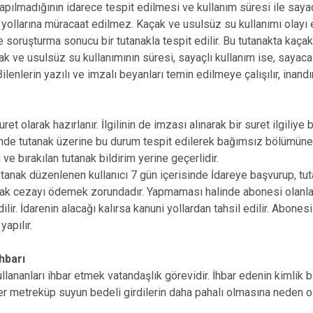
pılmadığının idarece tespit edilmesi ve kullanım süresi ile say
yollarına müracaat edilmez. Kaçak ve usulsüz su kullanımı olayı e
e soruşturma sonucu bir tutanakla tespit edilir. Bu tutanakta kaçak
çak ve usulsüz su kullanımının süresi, sayaçlı kullanım ise, sayaca 
Bilenlerin yazılı ve imzalı beyanları temin edilmeye çalışılır, inandı
ret olarak hazırlanır. İlgilinin de imzası alınarak bir suret ilgiliy
nde tutanak üzerine bu durum tespit edilerek bağımsız bölümüne v
ve bırakılan tutanak bildirim yerine geçerlidir.
tanak düzenlenen kullanıcı 7 gün içerisinde İdareye başvurup, tutana
k cezayı ödemek zorundadır. Yapmaması halinde abonesi olanlar
ilir. İdarenin alacağı kalırsa kanuni yollardan tahsil edilir. Abone
yapılır.
hbarı
lananları ihbar etmek vatandaşlık görevidir. İhbar edenin kimlik bilg
r metreküp suyun bedeli girdilerin daha pahalı olmasına neden o