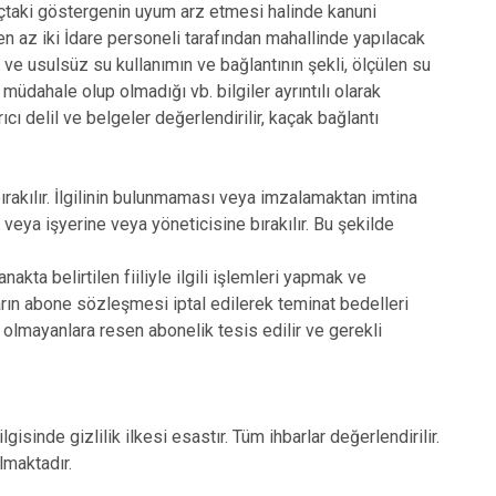
açtaki göstergenin uyum arz etmesi halinde kanuni
n az iki İdare personeli tarafından mahallinde yapılacak
 ve usulsüz su kullanımın ve bağlantının şekli, ölçülen su
müdahale olup olmadığı vb. bilgiler ayrıntılı olarak
rıcı delil ve belgeler değerlendirilir, kaçak bağlantı
e bırakılır. İlgilinin bulunmaması veya imzalamaktan imtina
eya işyerine veya yöneticisine bırakılır. Bu şekilde
kta belirtilen fiiliyle ilgili işlemleri yapmak ve
ın abone sözleşmesi iptal edilerek teminat bedelleri
si olmayanlara resen abonelik tesis edilir ve gerekli
isinde gizlilik ilkesi esastır. Tüm ihbarlar değerlendirilir.
lmaktadır.