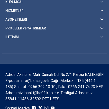
KURUMSAL
HİZMETLER
ABONE İŞLERİ
PROJELER ve YATIRIMLAR
İLETİŞİM
Adres: Akıncılar Mah. Cumalı Cd. No:2/1 Karesi BALIKESİR
E-posta: info@balsu.gov.tr Çağrı Merkezi : 185 (444 1
185) Santral : 0266 202 10 10 , Faks: 0266 241 74 73 KEP
Adresimiz: baski@hs01.kep.tr e-Tebligat Adresimiz:
35841-11486-32592 PTT-UETS
Sosyal Medya :